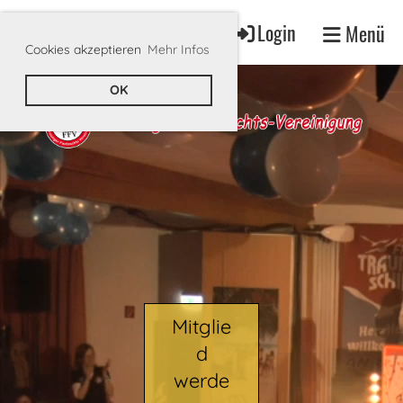
Login
Menü
Cookies akzeptieren
Mehr Infos
OK
Mitglie
d
werde